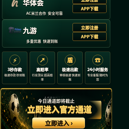
完美体育
官方平台
畅看赛事直播，连接全球赛场
在
完美体育
，您可获取全球热门赛事直播内容，支
持多终端访问， 一站式查看实时比分、精彩赛况与
最新数据，体验高效便捷的体育服务。
完美体育全站App